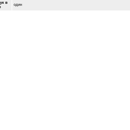
ук в
один
е