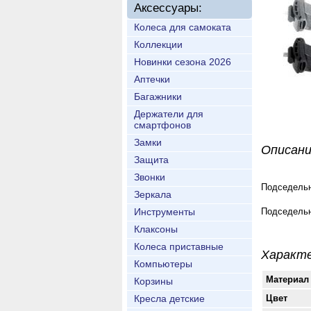
Аксессуары:
Колеса для самоката
Коллекции
Новинки сезона 2026
Аптечки
Багажники
Держатели для
смартфонов
Замки
Описан
Защита
Звонки
Подседельн
Зеркала
Инструменты
Подседельн
Клаксоны
Колеса приставные
Характ
Компьютеры
Материал
Корзины
Кресла детские
Цвет