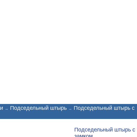
Доставка
Техподдержка
Партнёрам
On-li
ти
Подседельный штырь
Подседельный штырь с
→
→
Подседельный штырь с
замком.