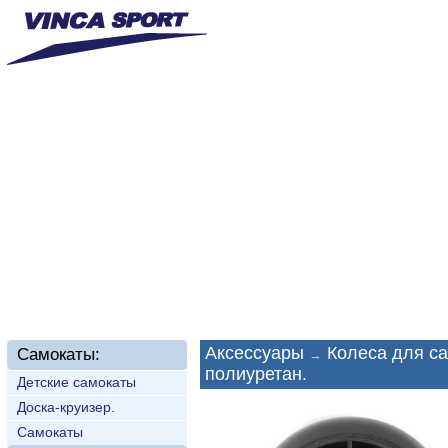
Главная
О нас
Новинки
Доставка
Техп
Аксессуары
Колеса для с
Самокаты:
→
полиуретан.
Детские самокаты
Доска-круизер.
Самокаты