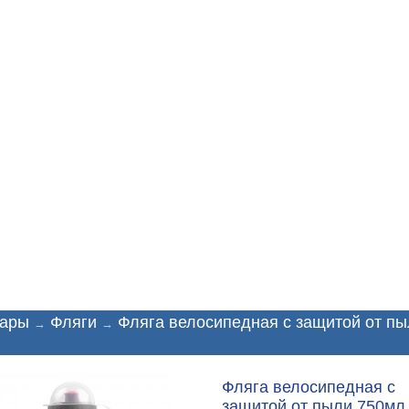
Доставка
Техподдержка
Партнёрам
On-li
уары
Фляги
Фляга велосипедная с защитой от п
→
→
Фляга велосипедная с
защитой от пыли 750мл