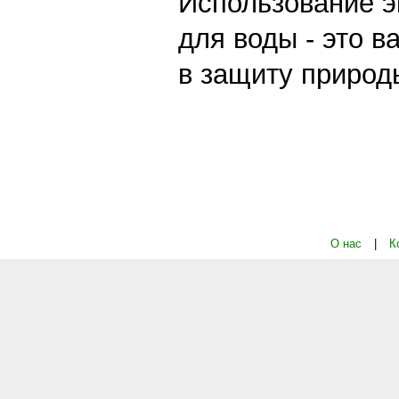
Использование э
для воды - это 
в защиту природ
О нас
|
К