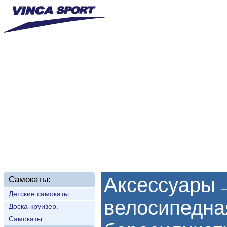
Главная
О нас
Новинки
Доставка
Техп
Аксессуары
Самокаты:
Детские самокаты
велосипедна
Доска-круизер.
Самокаты