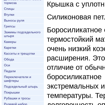
Крышка с уплотн
тормоза
Спицы
Втулки
Силиконовая пет
Выносы руля
Грипсы
Боросиликатное с
Зажимы подседельного
штыря
термостойкий м
Камеры
очень низкий ко
Каретки
Кассеты и трещотки
расширения. Это 
Обода
Оси
отличие от обычн
Педали
боросиликатное 
Переключатели и
шифтеры
экстремальных 
Подседельный штырь
Покрышки
температуры. Те
Рубашки и тросы
долговечность о
Рулевой набор