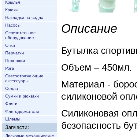
Крылья
Крюки
Накладки на седла
Описание
Насосы
Осветительное
оборудование
Очки
Бутылка спортив
Перчатки
Подножки
Объем – 450мл.
Рога
Светоотражающие
аксессуары
Материал - боро
Седла
силиконовой опл
Сумки и рюкзаки
Фляги
Силиконовая опл
Флягодержатели
Шлемы
безопасность бу
Запчасти:
Дисковые механические