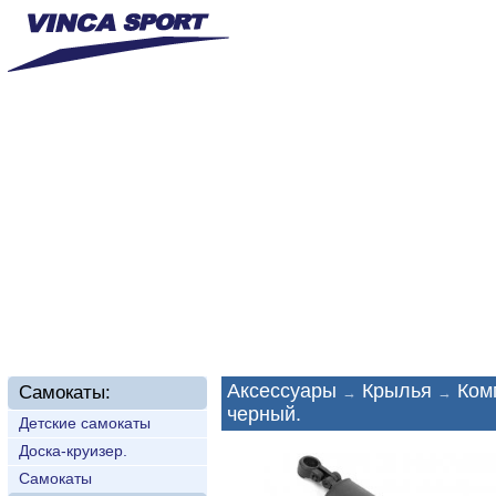
Главная
О нас
Новинки
Доставка
Техп
Аксессуары
Крылья
Комп
Самокаты:
→
→
черный.
Детские самокаты
Доска-круизер.
Самокаты