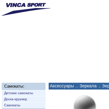
Главная
О нас
Новинки
Доставка
Техп
Аксессуары
Зеркала
Зер
Самокаты:
→
→
Детские самокаты
Доска-круизер.
Самокаты