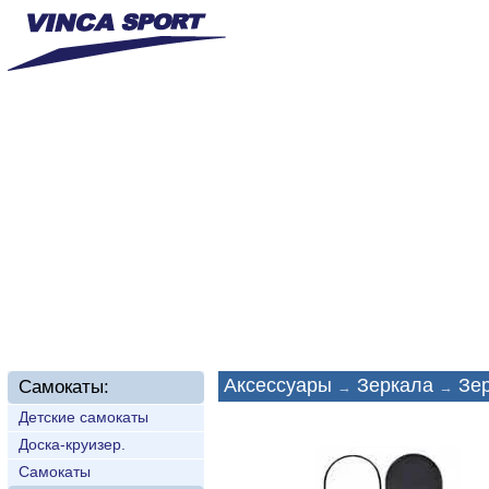
Главная
О нас
Новинки
Доставка
Техп
Аксессуары
Зеркала
Зе
Самокаты:
→
→
Детские самокаты
Доска-круизер.
Самокаты