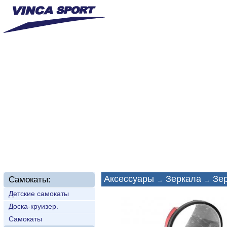
Главная
О нас
Новинки
Доставка
Техп
Аксессуары
Зеркала
Зе
Самокаты:
→
→
Детские самокаты
Доска-круизер.
Самокаты